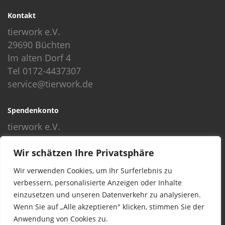
Kontakt
tierwork e.V.
29690 Büchten
Im alten Dorf 4
Tel 0172-4437307
service@tierwork.de
Spendenkonto
tierwork e.V.
Volksbank
Wir schätzen Ihre Privatsphäre
BLZ: 24060300
Konto: 4902218000
Wir verwenden Cookies, um Ihr Surferlebnis zu
IBAN: DE68240603004902218000
verbessern, personalisierte Anzeigen oder Inhalte
BIC: GENODEF1NBU
einzusetzen und unseren Datenverkehr zu analysieren.
Wenn Sie auf „Alle akzeptieren" klicken, stimmen Sie der
Anwendung von Cookies zu.