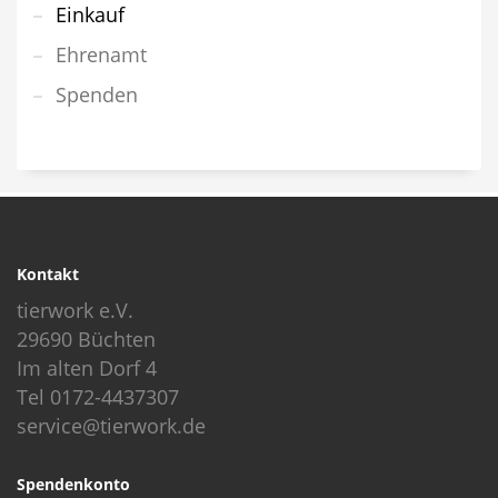
Einkauf
Ehrenamt
Spenden
Kontakt
tierwork e.V.
29690 Büchten
Im alten Dorf 4
Tel 0172-4437307
service@tierwork.de
Spendenkonto