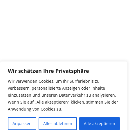
tierwork e.V.
29690 Büchten
Im alten Dorf 4
Tel 0172-4437307
service@tierwork.de
Spendenkonto
tierwork e.V.
Volksbank
BLZ: 24060300
Wir schätzen Ihre Privatsphäre
Konto: 4902218000
Wir verwenden Cookies, um Ihr Surferlebnis zu
IBAN: DE68240603004902218000
verbessern, personalisierte Anzeigen oder Inhalte
BIC: GENODEF1NBU
einzusetzen und unseren Datenverkehr zu analysieren.
Wenn Sie auf „Alle akzeptieren" klicken, stimmen Sie der
Anwendung von Cookies zu.
© 2016 Copyright by tierwork. All rights reserved.
Anpassen
Alles ablehnen
Alle akzeptieren