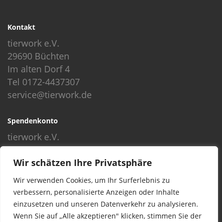
Kontakt
tierwork e.V.
29690 Büchten
Im alten Dorf 4
Tel 0172-4437307
service@tierwork.de
Spendenkonto
tierwork e.V.
Volksbank
Wir schätzen Ihre Privatsphäre
BLZ: 24060300
Konto: 4902218000
Wir verwenden Cookies, um Ihr Surferlebnis zu
IBAN: DE68240603004902218000
verbessern, personalisierte Anzeigen oder Inhalte
BIC: GENODEF1NBU
einzusetzen und unseren Datenverkehr zu analysieren.
Wenn Sie auf „Alle akzeptieren" klicken, stimmen Sie der