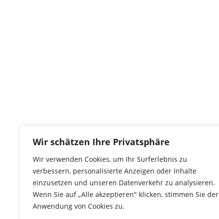
Wir benötigen Spenden!
Jubel
Kontakt
tierwork e.V.
Wir schätzen Ihre Privatsphäre
29690 Büchten
Wir verwenden Cookies, um Ihr Surferlebnis zu
Im alten Dorf 4
verbessern, personalisierte Anzeigen oder Inhalte
Tel 0172-4437307
einzusetzen und unseren Datenverkehr zu analysieren.
service@tierwork.de
Wenn Sie auf „Alle akzeptieren" klicken, stimmen Sie der
Anwendung von Cookies zu.