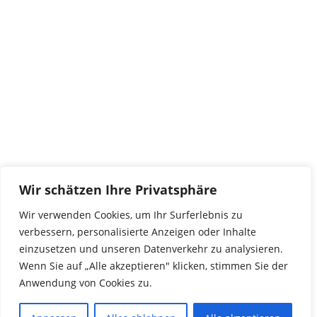
tierwork e.V.
29690 Büchten
Im alten Dorf 4
Tel 0172-4437307
service@tierwork.de
Spendenkonto
tierwork e.V.
Volksbank
Wir schätzen Ihre Privatsphäre
BLZ: 24060300
Konto: 4902218000
Wir verwenden Cookies, um Ihr Surferlebnis zu
IBAN: DE68240603004902218000
verbessern, personalisierte Anzeigen oder Inhalte
BIC: GENODEF1NBU
einzusetzen und unseren Datenverkehr zu analysieren.
Wenn Sie auf „Alle akzeptieren" klicken, stimmen Sie der
Anwendung von Cookies zu.
© 2016 Copyright by tierwork. All rights reserved.