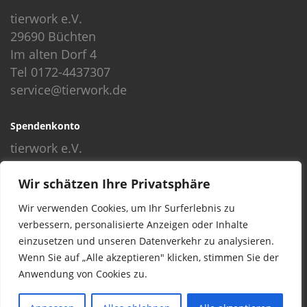
tierwork e.V.
29690 Büchten
Im alten Dorf 4
Tel 0172-4437307
service@tierwork.de
Spendenkonto
tierwork e.V.
Volksbank
Wir schätzen Ihre Privatsphäre
BLZ: 24060300
Konto: 4902218000
Wir verwenden Cookies, um Ihr Surferlebnis zu
IBAN: DE68240603004902218000
verbessern, personalisierte Anzeigen oder Inhalte
BIC: GENODEF1NBU
einzusetzen und unseren Datenverkehr zu analysieren.
Wenn Sie auf „Alle akzeptieren" klicken, stimmen Sie der
Anwendung von Cookies zu.
© 2016 Copyright by tierwork. All rights reserved.