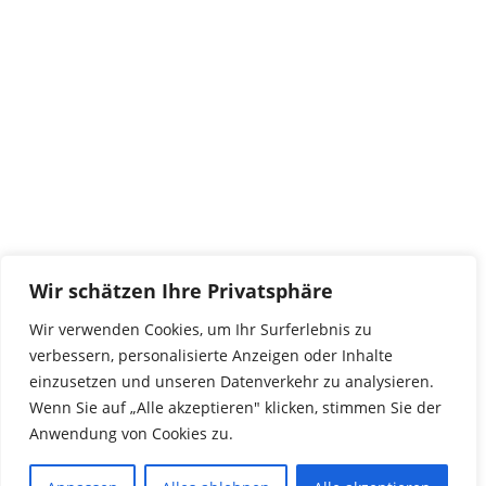
tierwork e.V.
29690 Büchten
Im alten Dorf 4
Tel 0172-4437307
service@tierwork.de
Spendenkonto
tierwork e.V.
Volksbank
Wir schätzen Ihre Privatsphäre
BLZ: 24060300
Konto: 4902218000
Wir verwenden Cookies, um Ihr Surferlebnis zu
IBAN: DE68240603004902218000
verbessern, personalisierte Anzeigen oder Inhalte
BIC: GENODEF1NBU
einzusetzen und unseren Datenverkehr zu analysieren.
Wenn Sie auf „Alle akzeptieren" klicken, stimmen Sie der
Anwendung von Cookies zu.
© 2016 Copyright by tierwork. All rights reserved.