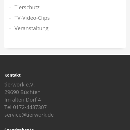
Tierschutz
TV-Video-Clips
Veranstaltung
Kontakt
tierwork e.V.
29690 Büchten
Im alten Dorf 4
Tel 0172-4437307
service@tierwork.de
Spendenkonto