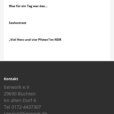
Was für ein Tag war das…
Seelentrost
„Viel Herz und vier Pfoten“im NDR
Kontakt
tierwork e.V.
29690 Büchten
Im alten Dorf 4
Tel 0172-4437307
service@tierwork.de