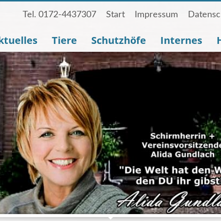
Tel. 0172-4437307
Start
Impressum
Datensc
ktuelles
Tiere
Schutzhöfe
Internes