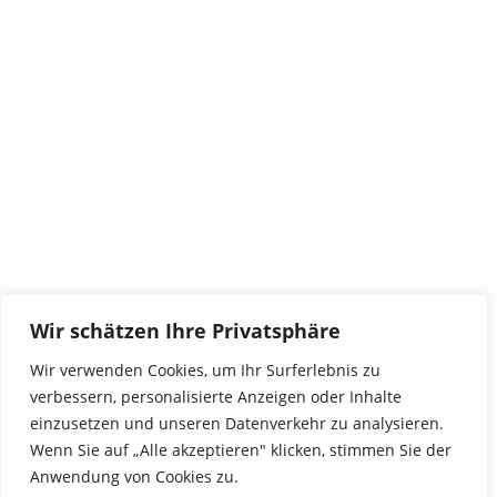
Kontakt
tierwork e.V.
29690 Büchten
Im alten Dorf 4
Tel 0172-4437307
service@tierwork.de
Spendenkonto
tierwork e.V.
Volksbank
Wir schätzen Ihre Privatsphäre
BLZ: 24060300
Konto: 4902218000
Wir verwenden Cookies, um Ihr Surferlebnis zu
IBAN: DE68240603004902218000
verbessern, personalisierte Anzeigen oder Inhalte
BIC: GENODEF1NBU
einzusetzen und unseren Datenverkehr zu analysieren.
Wenn Sie auf „Alle akzeptieren" klicken, stimmen Sie der
Anwendung von Cookies zu.