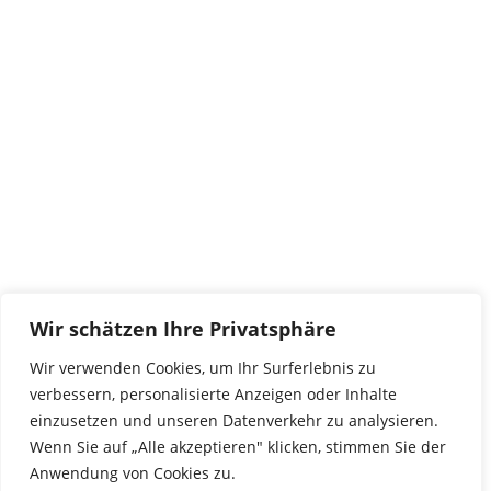
Kontakt
tierwork e.V.
29690 Büchten
Im alten Dorf 4
Tel 0172-4437307
service@tierwork.de
Spendenkonto
tierwork e.V.
Volksbank
Wir schätzen Ihre Privatsphäre
BLZ: 24060300
Konto: 4902218000
Wir verwenden Cookies, um Ihr Surferlebnis zu
IBAN: DE68240603004902218000
verbessern, personalisierte Anzeigen oder Inhalte
BIC: GENODEF1NBU
einzusetzen und unseren Datenverkehr zu analysieren.
Wenn Sie auf „Alle akzeptieren" klicken, stimmen Sie der
Anwendung von Cookies zu.