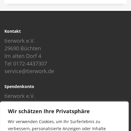
Kontakt
tierwork e.V.
29690 Büchten
Im alten Dorf 4
Tel 0172-4437307
service@tierwork.de
Spendenkonto
tierwork e.V.
Volksbank
Wir schätzen Ihre Privatsphäre
BLZ: 24060300
Konto: 4902218000
Wir verwenden Cookies, um Ihr Surferlebnis zu
IBAN: DE68240603004902218000
verbessern, personalisierte Anzeigen oder Inhalte