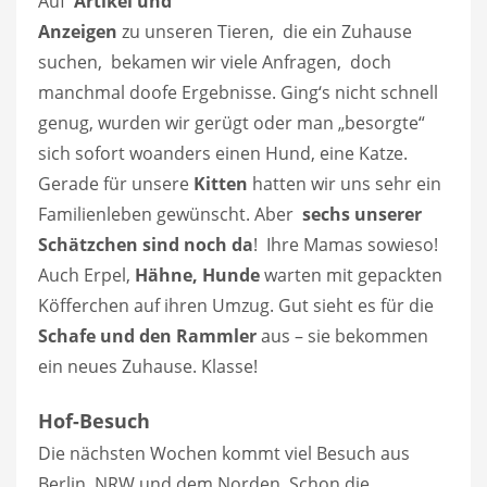
Auf
Artikel und
Anzeigen
zu unseren Tieren, die ein Zuhause
suchen, bekamen wir viele Anfragen, doch
manchmal doofe Ergebnisse. Ging‘s nicht schnell
genug, wurden wir gerügt oder man „besorgte“
sich sofort woanders einen Hund, eine Katze.
Gerade für unsere
Kitten
hatten wir uns sehr ein
Familienleben gewünscht. Aber
sechs
unserer
Schätzchen sind
noch da
! Ihre Mamas sowieso!
Auch Erpel,
Hähne, Hunde
warten mit gepackten
Köfferchen auf ihren Umzug. Gut sieht es für die
Schafe und den Rammler
aus – sie bekommen
ein neues Zuhause. Klasse!
Hof-Besuch
Die nächsten Wochen kommt viel Besuch aus
Berlin, NRW und dem Norden. Schon die