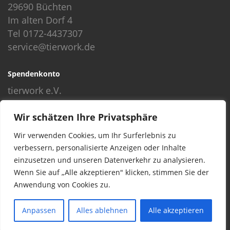
29690 Büchten
Im alten Dorf 4
Tel 0172-4437307
service@tierwork.de
Spendenkonto
tierwork e.V.
Volksbank
Wir schätzen Ihre Privatsphäre
BLZ: 24060300
Konto: 4902218000
Wir verwenden Cookies, um Ihr Surferlebnis zu
IBAN: DE68240603004902218000
verbessern, personalisierte Anzeigen oder Inhalte
BIC: GENODEF1NBU
einzusetzen und unseren Datenverkehr zu analysieren.
Wenn Sie auf „Alle akzeptieren" klicken, stimmen Sie der
Anwendung von Cookies zu.
© 2016 Copyright by tierwork. All rights reserved.
Anpassen
Alles ablehnen
Alle akzeptieren