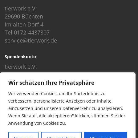
tierwork e.V.
29690 Büchten
Im alten Dorf 4
Tel 0172-4437307
service@tierwork.de
Spendenkonto
tierwork e.V.
Volksbank
Wir schätzen Ihre Privatsphäre
BLZ: 24060300
Konto: 4902218000
Wir verwenden Cookies, um Ihr Surferlebnis zu
IBAN: DE68240603004902218000
verbessern, personalisierte Anzeigen oder Inhalte
BIC: GENODEF1NBU
einzusetzen und unseren Datenverkehr zu analysieren.
Wenn Sie auf „Alle akzeptieren" klicken, stimmen Sie der
Anwendung von Cookies zu.
© 2016 Copyright by tierwork. All rights reserved.