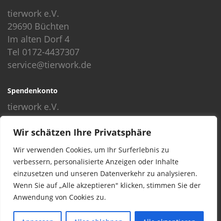
tierwork e.V.
29690 Büchten
Im alten Dorf 4
Tel 0172-4437307
service@tierwork.de
Spendenkonto
tierwork e.V.
Volksbank
Wir schätzen Ihre Privatsphäre
BLZ: 24060300
Konto: 4902218000
Wir verwenden Cookies, um Ihr Surferlebnis zu
IBAN: DE68240603004902218000
verbessern, personalisierte Anzeigen oder Inhalte
BIC: GENODEF1NBU
einzusetzen und unseren Datenverkehr zu analysieren.
Wenn Sie auf „Alle akzeptieren" klicken, stimmen Sie der
Anwendung von Cookies zu.
© 2016 Copyright by tierwork. All rights reserved.