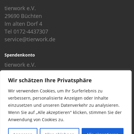
tierwork e.V.
29690 Büchten
Im alten Dorf 4
Tel 0172-4437307
service@tierwork.de
Spendenkonto
tierwork e.V.
Volksbank
Wir schätzen Ihre Privatsphäre
BLZ: 24060300
Konto: 4902218000
Wir verwenden Cookies, um Ihr Surferlebnis zu
IBAN: DE68240603004902218000
verbessern, personalisierte Anzeigen oder Inhalte
BIC: GENODEF1NBU
einzusetzen und unseren Datenverkehr zu analysieren.
Wenn Sie auf „Alle akzeptieren" klicken, stimmen Sie der
Anwendung von Cookies zu.
© 2016 Copyright by tierwork. All rights reserved.