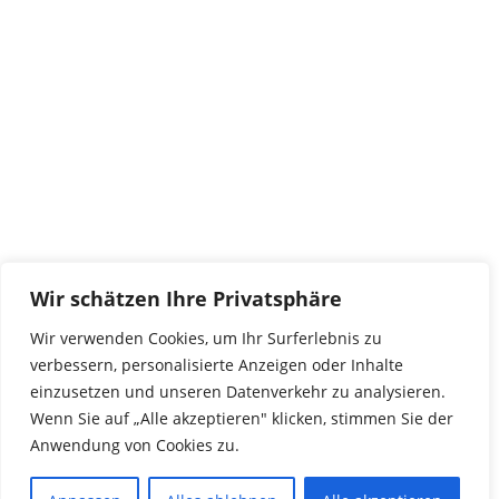
tierwork e.V.
29690 Büchten
Im alten Dorf 4
Tel 0172-4437307
service@tierwork.de
Spendenkonto
tierwork e.V.
Volksbank
Wir schätzen Ihre Privatsphäre
BLZ: 24060300
Konto: 4902218000
Wir verwenden Cookies, um Ihr Surferlebnis zu
IBAN: DE68240603004902218000
verbessern, personalisierte Anzeigen oder Inhalte
BIC: GENODEF1NBU
einzusetzen und unseren Datenverkehr zu analysieren.
Wenn Sie auf „Alle akzeptieren" klicken, stimmen Sie der
Anwendung von Cookies zu.
© 2016 Copyright by tierwork. All rights reserved.