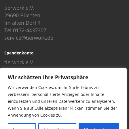
tierwork e.V.
29690 Büchten
Im alten Dorf 4
Tel 0172-4437307
service@tierwork.de
Spendenkonto
tierwork e.V.
Volksbank
Wir schätzen Ihre Privatsphäre
BLZ: 24060300
Konto: 4902218000
Wir verwenden Cookies, um Ihr Surferlebnis zu
IBAN: DE68240603004902218000
verbessern, personalisierte Anzeigen oder Inhalte
BIC: GENODEF1NBU
einzusetzen und unseren Datenverkehr zu analysieren.
Wenn Sie auf „Alle akzeptieren" klicken, stimmen Sie der
Anwendung von Cookies zu.
© 2016 Copyright by tierwork. All rights reserved.