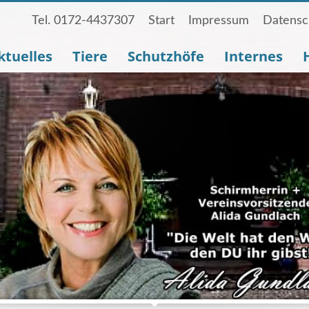
Tel. 0172-4437307
Start
Impressum
Datensc
ktuelles
Tiere
Schutzhöfe
Internes