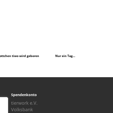
ttchen tiwo wird geboren
Nur ein Tag…
Spendenkonto
tierwork e.V.
Volksbank