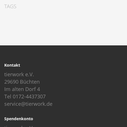
TAGS
Kontakt
tierwork e.V.
29690 Büchten
Im alten Dorf 4
Tel 0172-4437307
service@tierwork.de
Spendenkonto