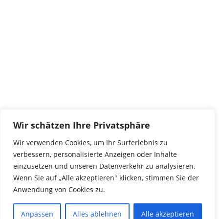
tierwork e.V.
29690 Büchten
Im alten Dorf 4
Tel 0172-4437307
service@tierwork.de
Spendenkonto
tierwork e.V.
Volksbank
Wir schätzen Ihre Privatsphäre
BLZ: 24060300
Konto: 4902218000
Wir verwenden Cookies, um Ihr Surferlebnis zu
IBAN: DE68240603004902218000
verbessern, personalisierte Anzeigen oder Inhalte
BIC: GENODEF1NBU
einzusetzen und unseren Datenverkehr zu analysieren.
Wenn Sie auf „Alle akzeptieren" klicken, stimmen Sie der
Anwendung von Cookies zu.
© 2016 Copyright by tierwork. All rights reserved.
Anpassen
Alles ablehnen
Alle akzeptieren