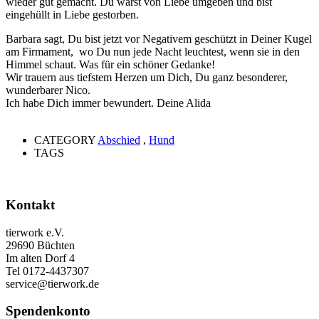
wieder gut gemacht. Du warst von Liebe umgeben und bist
eingehüllt in Liebe gestorben.
Barbara sagt, Du bist jetzt vor Negativem geschützt in Deiner Kugel
am Firmament, wo Du nun jede Nacht leuchtest, wenn sie in den
Himmel schaut. Was für ein schöner Gedanke!
Wir trauern aus tiefstem Herzen um Dich, Du ganz besonderer,
wunderbarer Nico.
Ich habe Dich immer bewundert. Deine Alida
CATEGORY
Abschied
,
Hund
TAGS
Kontakt
tierwork e.V.
29690 Büchten
Im alten Dorf 4
Tel 0172-4437307
service@tierwork.de
Spendenkonto