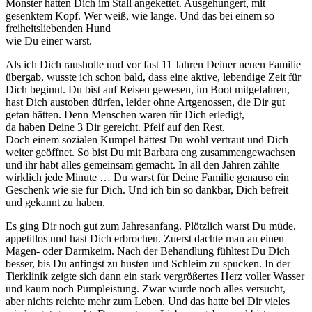
Monster hatten Dich im Stall angekettet. Ausgehungert, mit
gesenktem Kopf. Wer weiß, wie lange. Und das bei einem so
freiheitsliebenden Hund
wie Du einer warst.
Als ich Dich rausholte und vor fast 11 Jahren Deiner neuen Familie
übergab, wusste ich schon bald, dass eine aktive, lebendige Zeit für
Dich beginnt. Du bist auf Reisen gewesen, im Boot mitgefahren,
hast Dich austoben dürfen, leider ohne Artgenossen, die Dir gut
getan hätten. Denn Menschen waren für Dich erledigt,
da haben Deine 3 Dir gereicht. Pfeif auf den Rest.
Doch einem sozialen Kumpel hättest Du wohl vertraut und Dich
weiter geöffnet. So bist Du mit Barbara eng zusammengewachsen
und ihr habt alles gemeinsam gemacht. In all den Jahren zählte
wirklich jede Minute … Du warst für Deine Familie genauso ein
Geschenk wie sie für Dich. Und ich bin so dankbar, Dich befreit
und gekannt zu haben.
Es ging Dir noch gut zum Jahresanfang. Plötzlich warst Du müde,
appetitlos und hast Dich erbrochen. Zuerst dachte man an einen
Magen- oder Darmkeim. Nach der Behandlung fühltest Du Dich
besser, bis Du anfingst zu husten und Schleim zu spucken. In der
Tierklinik zeigte sich dann ein stark vergrößertes Herz voller Wasser
und kaum noch Pumpleistung. Zwar wurde noch alles versucht,
aber nichts reichte mehr zum Leben. Und das hatte bei Dir vieles