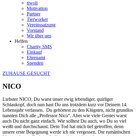
tiwoli
Motivation
Partner
Tierworker
Vereinssatzung
Vorstand
Wir über uns
Helfen
Charity SMS
Einkauf
Ehrenamt
Spenden
ZUHAUSE GESUCHT
NICO
Liebster NICO, Du warst unser ewig lebendiger, quirliger
Schlaukopf, doch nun hast Du uns trotzdem kurz vor Deinem 14.
Lebensjahr verlassen. Du gehörtest zu den Klügsten, nicht grundlos
nannten Dich alle „Professor Nico“. Aber wie viele Genies warst
auch Du nicht ganz einfach. Wie solltest Du auch, wo Du so viel
weißt und durchschaust. Dein Tod hat mich tief getroffen, denn
unsere erste Begegnung werde ich nie vergessen. Die rumänischen