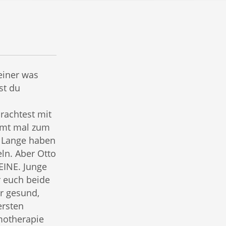
einer was
st du
brachtest mit
mmt mal zum
. Lange haben
ln. Aber Otto
DEINE. Junge
 euch beide
er gesund,
ersten
motherapie