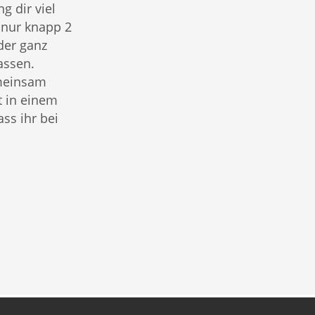
g dir viel
 nur knapp 2
der ganz
assen.
meinsam
t in einem
s ihr bei