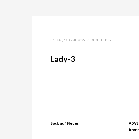
FREITAG, 11 APRIL 2025
/
PUBLISHED IN
Lady-3
Bock auf Neues
ADVEN
bren