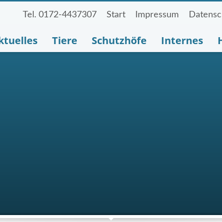
Tel. 0172-4437307
Start
Impressum
Datensc
ktuelles
Tiere
Schutzhöfe
Internes