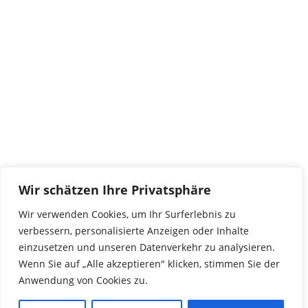
Kontakt
tierwork e.V.
29690 Büchten
Im alten Dorf 4
Tel 0172-4437307
service@tierwork.de
Spendenkonto
tierwork e.V.
Volksbank
Wir schätzen Ihre Privatsphäre
BLZ: 24060300
Konto: 4902218000
Wir verwenden Cookies, um Ihr Surferlebnis zu
IBAN: DE68240603004902218000
verbessern, personalisierte Anzeigen oder Inhalte
BIC: GENODEF1NBU
einzusetzen und unseren Datenverkehr zu analysieren.
Wenn Sie auf „Alle akzeptieren" klicken, stimmen Sie der
Anwendung von Cookies zu.