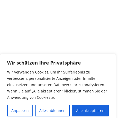
29690 Büchten
Im alten Dorf 4
Tel 0172-4437307
service@tierwork.de
Spendenkonto
tierwork e.V.
Volksbank
Wir schätzen Ihre Privatsphäre
BLZ: 24060300
Konto: 4902218000
Wir verwenden Cookies, um Ihr Surferlebnis zu
IBAN: DE68240603004902218000
verbessern, personalisierte Anzeigen oder Inhalte
BIC: GENODEF1NBU
einzusetzen und unseren Datenverkehr zu analysieren.
Wenn Sie auf „Alle akzeptieren" klicken, stimmen Sie der
Anwendung von Cookies zu.
© 2016 Copyright by tierwork. All rights reserved.
Anpassen
Alles ablehnen
Alle akzeptieren