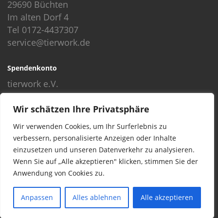
29690 Büchten
Im alten Dorf 4
Tel 0172-4437307
service@tierwork.de
Spendenkonto
tierwork e.V.
Volksbank
Wir schätzen Ihre Privatsphäre
BLZ: 24060300
Konto: 4902218000
Wir verwenden Cookies, um Ihr Surferlebnis zu
IBAN: DE68240603004902218000
verbessern, personalisierte Anzeigen oder Inhalte
BIC: GENODEF1NBU
einzusetzen und unseren Datenverkehr zu analysieren.
Wenn Sie auf „Alle akzeptieren" klicken, stimmen Sie der
Anwendung von Cookies zu.
© 2016 Copyright by tierwork. All rights reserved.
Anpassen
Alles ablehnen
Alle akzeptieren