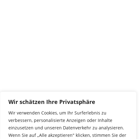
Kontakt
tierwork e.V.
29690 Büchten
Im alten Dorf 4
Tel 0172-4437307
service@tierwork.de
Spendenkonto
tierwork e.V.
Volksbank
Wir schätzen Ihre Privatsphäre
BLZ: 24060300
Konto: 4902218000
Wir verwenden Cookies, um Ihr Surferlebnis zu
IBAN: DE68240603004902218000
verbessern, personalisierte Anzeigen oder Inhalte
BIC: GENODEF1NBU
einzusetzen und unseren Datenverkehr zu analysieren.
Wenn Sie auf „Alle akzeptieren" klicken, stimmen Sie der