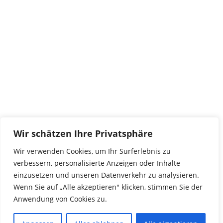
tierwork e.V.
29690 Büchten
Im alten Dorf 4
Tel 0172-4437307
service@tierwork.de
Spendenkonto
tierwork e.V.
Volksbank
Wir schätzen Ihre Privatsphäre
BLZ: 24060300
Konto: 4902218000
Wir verwenden Cookies, um Ihr Surferlebnis zu
IBAN: DE68240603004902218000
verbessern, personalisierte Anzeigen oder Inhalte
BIC: GENODEF1NBU
einzusetzen und unseren Datenverkehr zu analysieren.
Wenn Sie auf „Alle akzeptieren" klicken, stimmen Sie der
Anwendung von Cookies zu.
© 2016 Copyright by tierwork. All rights reserved.