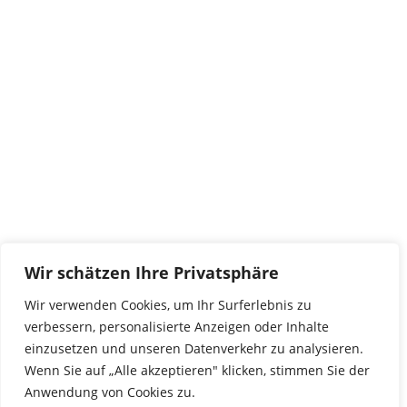
Kontakt
tierwork e.V.
29690 Büchten
Im alten Dorf 4
Tel 0172-4437307
service@tierwork.de
Spendenkonto
tierwork e.V.
Volksbank
Wir schätzen Ihre Privatsphäre
BLZ: 24060300
Konto: 4902218000
Wir verwenden Cookies, um Ihr Surferlebnis zu
IBAN: DE68240603004902218000
verbessern, personalisierte Anzeigen oder Inhalte
BIC: GENODEF1NBU
einzusetzen und unseren Datenverkehr zu analysieren.
Wenn Sie auf „Alle akzeptieren" klicken, stimmen Sie der
Anwendung von Cookies zu.