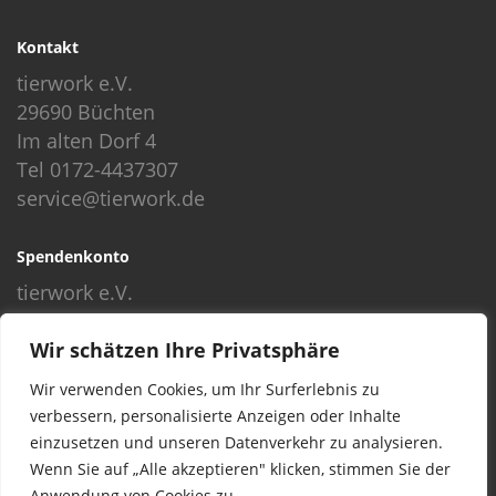
Kontakt
tierwork e.V.
29690 Büchten
Im alten Dorf 4
Tel 0172-4437307
service@tierwork.de
Spendenkonto
tierwork e.V.
Volksbank
Wir schätzen Ihre Privatsphäre
BLZ: 24060300
Konto: 4902218000
Wir verwenden Cookies, um Ihr Surferlebnis zu
IBAN: DE68240603004902218000
verbessern, personalisierte Anzeigen oder Inhalte
BIC: GENODEF1NBU
einzusetzen und unseren Datenverkehr zu analysieren.
Wenn Sie auf „Alle akzeptieren" klicken, stimmen Sie der
Anwendung von Cookies zu.