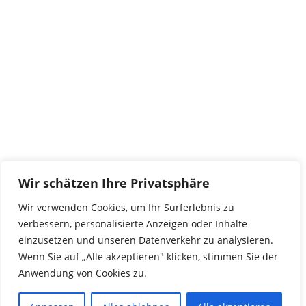
tierwork e.V.
29690 Büchten
Im alten Dorf 4
Tel 0172-4437307
service@tierwork.de
Spendenkonto
tierwork e.V.
Volksbank
Wir schätzen Ihre Privatsphäre
BLZ: 24060300
Konto: 4902218000
Wir verwenden Cookies, um Ihr Surferlebnis zu
IBAN: DE68240603004902218000
verbessern, personalisierte Anzeigen oder Inhalte
BIC: GENODEF1NBU
einzusetzen und unseren Datenverkehr zu analysieren.
Wenn Sie auf „Alle akzeptieren" klicken, stimmen Sie der
Anwendung von Cookies zu.
© 2016 Copyright by tierwork. All rights reserved.