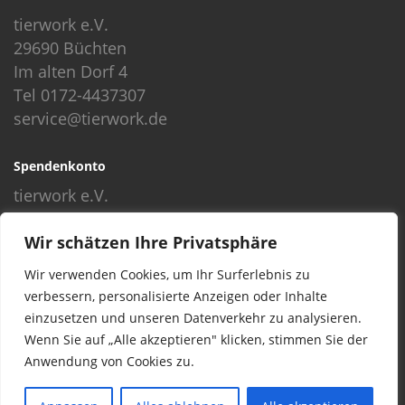
tierwork e.V.
29690 Büchten
Im alten Dorf 4
Tel 0172-4437307
service@tierwork.de
Spendenkonto
tierwork e.V.
Volksbank
Wir schätzen Ihre Privatsphäre
BLZ: 24060300
Konto: 4902218000
Wir verwenden Cookies, um Ihr Surferlebnis zu
IBAN: DE68240603004902218000
verbessern, personalisierte Anzeigen oder Inhalte
BIC: GENODEF1NBU
einzusetzen und unseren Datenverkehr zu analysieren.
Wenn Sie auf „Alle akzeptieren" klicken, stimmen Sie der
Anwendung von Cookies zu.
© 2016 Copyright by tierwork. All rights reserved.