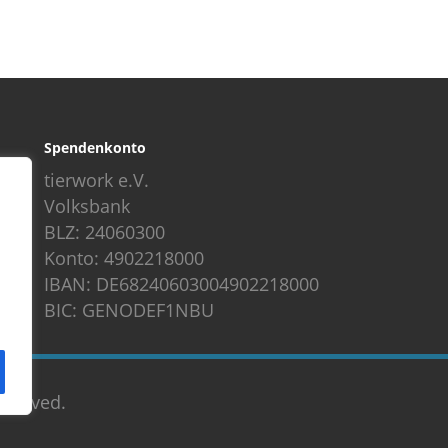
Spendenkonto
tierwork e.V.
Volksbank
BLZ: 24060300
Konto: 4902218000
IBAN: DE68240603004902218000
BIC: GENODEF1NBU
reserved.