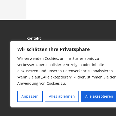
Kontakt
tierwork e.V.
Wir schätzen Ihre Privatsphäre
29690 Büchten
Wir verwenden Cookies, um Ihr Surferlebnis zu
Im alten Dorf 4
verbessern, personalisierte Anzeigen oder Inhalte
Tel 0172-4437307
einzusetzen und unseren Datenverkehr zu analysieren.
service@tierwork.de
Wenn Sie auf „Alle akzeptieren" klicken, stimmen Sie der
Anwendung von Cookies zu.
Anpassen
Alles ablehnen
Alle akzeptieren
© 2016 Copyright by tierwork. All rights 