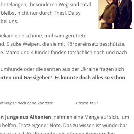
ehntelangen, besonderen Weg sind total
bleibst nicht nur durch Thesi, Daisy,
bei uns.
ekam eine schöne, mühsam gerettete
d, 6 süße Welpen, die sie mit Körpereinsatz beschützte.
lie. Mama und 4 Kinder fanden tatsächlich nach und nach
aumhunde oder die sanften aus der Ukraine fragen sich
panten und Gassigeher
?
Es könnte doch alles so schön
 2 ihrer Welpen noch ohne Zuhause Unsere PITTI
in Junge aus Albanien
nehmen eine Menge auf sich, um
 helfen. Trotz eigener Nöte. Das zu wissen ist wunderbar
nen wir nach Kräften unter die dünnen Arme greifen.