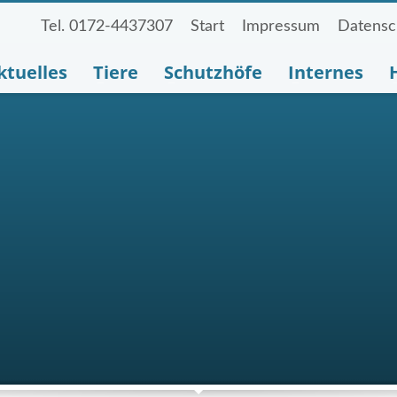
Tel. 0172-4437307
Start
Impressum
Datensc
ktuelles
Tiere
Schutzhöfe
Internes