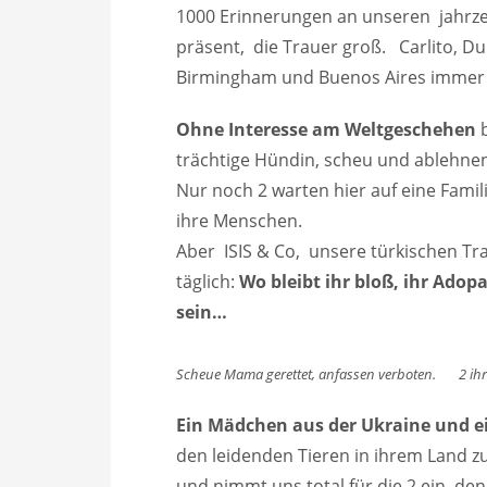
1000 Erinnerungen an unseren jahrz
präsent, die Trauer groß. Carlito, Du 
Birmingham und Buenos Aires immer 
Ohne Interesse am Weltgeschehen
b
trächtige Hündin, scheu und ablehnen
Nur noch 2 warten hier auf eine Fami
ihre Menschen.
Aber ISIS & Co, unsere türkischen Tr
täglich:
Wo bleibt ihr bloß, ihr Ado
sein…
Scheue Mama gerettet, anfassen verboten.
Ein Mädchen aus der Ukraine und e
den leidenden Tieren in ihrem Land zu
und nimmt uns total für die 2 ein, de