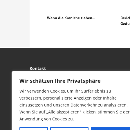
Wenn die Kraniche ziehen…
Beric
Gedu
Kontakt
tierwork e.V.
Wir schätzen Ihre Privatsphäre
29690 Büchten
Wir verwenden Cookies, um Ihr Surferlebnis zu
Im alten Dorf 4
verbessern, personalisierte Anzeigen oder Inhalte
Tel 0172-4437307
einzusetzen und unseren Datenverkehr zu analysieren.
service@tierwork.de
Wenn Sie auf „Alle akzeptieren" klicken, stimmen Sie der
Anwendung von Cookies zu.