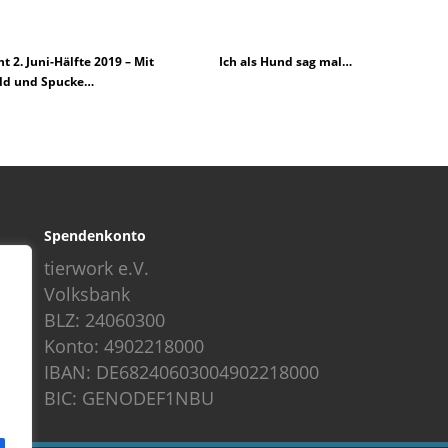
ht 2. Juni-Hälfte 2019 – Mit
Ich als Hund sag mal…
ld und Spucke…
Spendenkonto
tierwork e.V.
Volksbank
BLZ: 24060300
Konto: 4902218000
IBAN: DE68240603004902218000
BIC: GENODEF1NBU