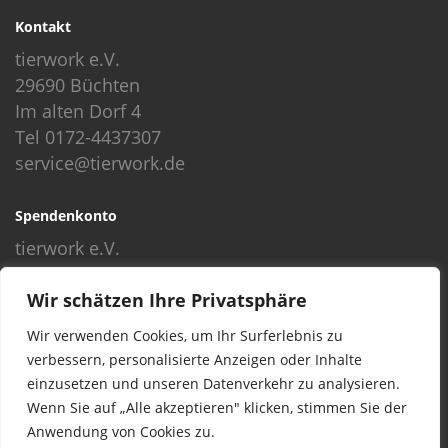
Kontakt
tierwork e.V.
29690 Büchten
Im alten Dorf 4
Tel 0172-4437307
service@tierwork.de
Spendenkonto
tierwork e.V.
Volksbank
Wir schätzen Ihre Privatsphäre
BLZ: 24060300
Konto: 4902218000
Wir verwenden Cookies, um Ihr Surferlebnis zu
IBAN: DE68240603004902218000
verbessern, personalisierte Anzeigen oder Inhalte
BIC: GENODEF1NBU
einzusetzen und unseren Datenverkehr zu analysieren.
Wenn Sie auf „Alle akzeptieren" klicken, stimmen Sie der
Anwendung von Cookies zu.