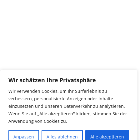
tierwork e.V.
29690 Büchten
Im alten Dorf 4
Tel 0172-4437307
service@tierwork.de
Spendenkonto
tierwork e.V.
Volksbank
Wir schätzen Ihre Privatsphäre
BLZ: 24060300
Konto: 4902218000
Wir verwenden Cookies, um Ihr Surferlebnis zu
IBAN: DE68240603004902218000
verbessern, personalisierte Anzeigen oder Inhalte
BIC: GENODEF1NBU
einzusetzen und unseren Datenverkehr zu analysieren.
Wenn Sie auf „Alle akzeptieren" klicken, stimmen Sie der
Anwendung von Cookies zu.
© 2016 Copyright by tierwork. All rights reserved.
Anpassen
Alles ablehnen
Alle akzeptieren