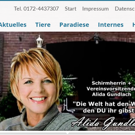
Tel. 0172-4437307
Start
Impressum
Datensc
Aktuelles
Tiere
Paradiese
Internes