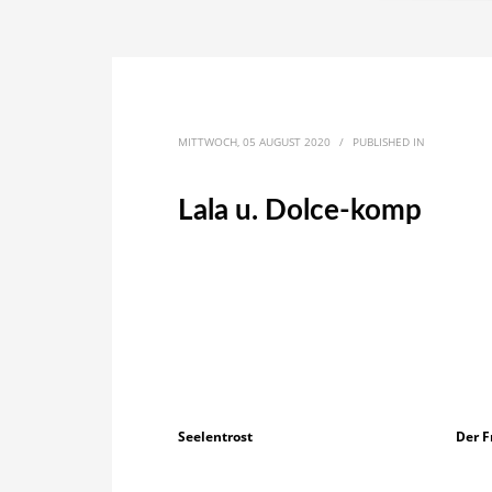
MITTWOCH, 05 AUGUST 2020
/
PUBLISHED IN
Lala u. Dolce-komp
Seelentrost
Der 