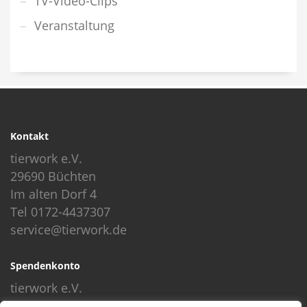
TV-Video-Clips
Veranstaltung
Kontakt
tierwork e.V.
29690 Büchten
Im alten Dorf 4
Tel 0172-4437307
service@tierwork.de
Spendenkonto
tierwork e.V.
Volksbank