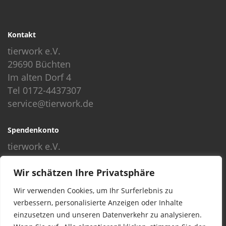
Kontakt
tierwork e.V.
29690 Büchten
Im alten Dorf 4
Tel 0172-4437307
service@tierwork.de
Spendenkonto
tierwork e.V.
Volksbank
Wir schätzen Ihre Privatsphäre
BLZ: 24060300
Konto: 4902218000
Wir verwenden Cookies, um Ihr Surferlebnis zu
IBAN: DE68240603004902218000
verbessern, personalisierte Anzeigen oder Inhalte
BIC: GENODEF1NBU
einzusetzen und unseren Datenverkehr zu analysieren.