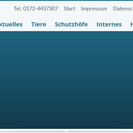
Tel. 0172-4437307
Start
Impressum
Datensc
ktuelles
Tiere
Schutzhöfe
Internes