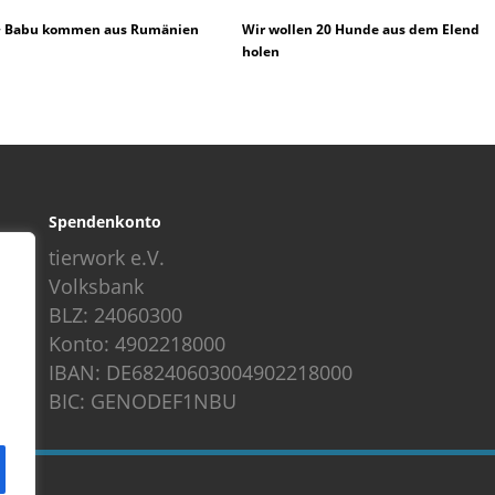
 + Babu kommen aus Rumänien
Wir wollen 20 Hunde aus dem Elend
holen
Spendenkonto
tierwork e.V.
Volksbank
BLZ: 24060300
Konto: 4902218000
IBAN: DE68240603004902218000
BIC: GENODEF1NBU