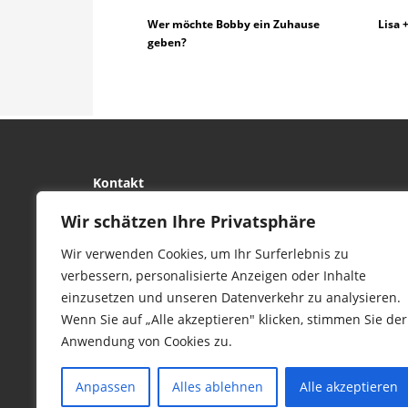
Wer möchte Bobby ein Zuhause
Lisa
geben?
Kontakt
tierwork e.V.
Wir schätzen Ihre Privatsphäre
29690 Büchten
Wir verwenden Cookies, um Ihr Surferlebnis zu
Im alten Dorf 4
verbessern, personalisierte Anzeigen oder Inhalte
Tel 0172-4437307
einzusetzen und unseren Datenverkehr zu analysieren.
service@tierwork.de
Wenn Sie auf „Alle akzeptieren" klicken, stimmen Sie der
Anwendung von Cookies zu.
Anpassen
Alles ablehnen
Alle akzeptieren