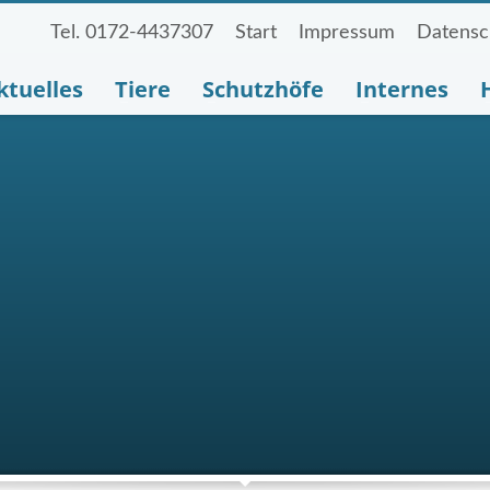
Tel. 0172-4437307
Start
Impressum
Datensc
ktuelles
Tiere
Schutzhöfe
Internes