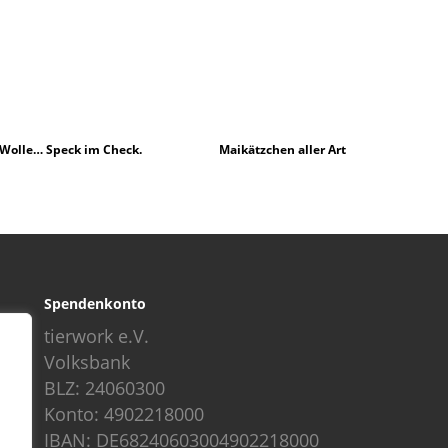
 Wolle… Speck im Check.
Maikätzchen aller Art
Spendenkonto
tierwork e.V.
Volksbank
BLZ: 24060300
Konto: 4902218000
IBAN: DE68240603004902218000