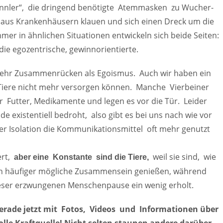
innler“, die dringend benötigte Atemmasken zu Wucher-
l aus Krankenhäusern klauen und sich einen Dreck um die
er in ähnlichen Situationen entwickeln sich beide Seiten:
die egozentrische, gewinnorientierte.
ehr Zusammenrücken als Egoismus. Auch wir haben ein
e Tiere nicht mehr versorgen können. Manche Vierbeiner
r Futter, Medikamente und legen es vor die Tür. Leider
e existentiell bedroht, also gibt es bei uns nach wie vor
her Isolation die Kommunikationsmittel oft mehr genutzt
ert,
weil sie sind, wie
aber eine Konstante sind die Tiere,
s nun häufiger mögliche Zusammensein genießen, während
ieser erzwungenen Menschenpause ein wenig erholt.
gerade jetzt mit Fotos, Videos und Informationen über