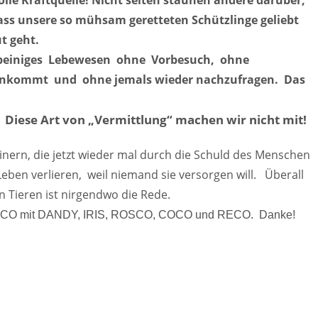
tolle Kraftquelle! Nicht selten staunen andere darüber,
dass unsere so mühsam geretteten Schützlinge geliebt
t geht.
rbeiniges Lebewesen ohne Vorbesuch, ohne
hinkommt und ohne jemals wieder nachzufragen. Das
Diese Art von „Vermittlung“ machen wir nicht mit!
.
nern, die jetzt wieder mal durch die Schuld des Menschen
eben verlieren, weil niemand sie versorgen will. Überall
 Tieren ist nirgendwo die Rede.
r COCO mit DANDY, IRIS, ROSCO, COCO und RECO. Danke!