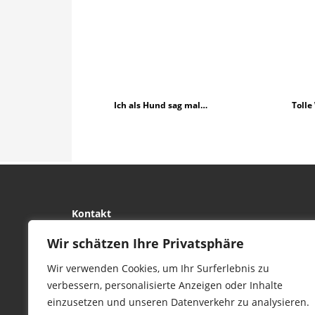
Ich als Hund sag mal…
Tolle
Kontakt
tierwork e.V.
Wir schätzen Ihre Privatsphäre
29690 Büchten
Wir verwenden Cookies, um Ihr Surferlebnis zu
Im alten Dorf 4
verbessern, personalisierte Anzeigen oder Inhalte
Tel 0172-4437307
einzusetzen und unseren Datenverkehr zu analysieren.
service@tierwork.de