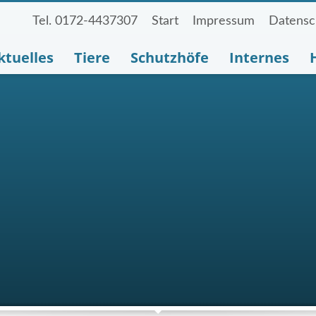
Tel. 0172-4437307
Start
Impressum
Datensc
ktuelles
Tiere
Schutzhöfe
Internes