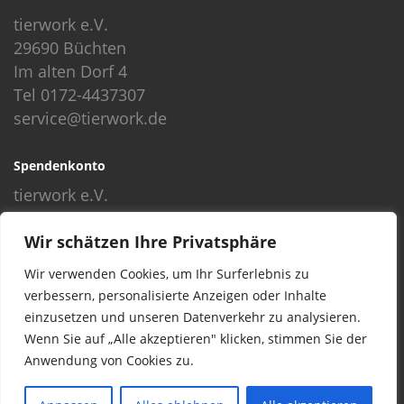
tierwork e.V.
29690 Büchten
Im alten Dorf 4
Tel 0172-4437307
service@tierwork.de
Spendenkonto
tierwork e.V.
Volksbank
Wir schätzen Ihre Privatsphäre
BLZ: 24060300
Konto: 4902218000
Wir verwenden Cookies, um Ihr Surferlebnis zu
IBAN: DE68240603004902218000
verbessern, personalisierte Anzeigen oder Inhalte
BIC: GENODEF1NBU
einzusetzen und unseren Datenverkehr zu analysieren.
Wenn Sie auf „Alle akzeptieren" klicken, stimmen Sie der
Anwendung von Cookies zu.
© 2016 Copyright by tierwork. All rights reserved.