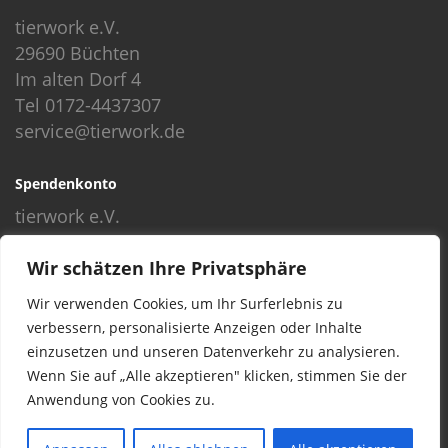
tierwork e.V.
29690 Büchten
Im alten Dorf 4
Tel 0172-4437307
service@tierwork.de
Spendenkonto
tierwork e.V.
Volksbank
Wir schätzen Ihre Privatsphäre
BLZ: 24060300
Konto: 4902218000
Wir verwenden Cookies, um Ihr Surferlebnis zu
IBAN: DE68240603004902218000
verbessern, personalisierte Anzeigen oder Inhalte
BIC: GENODEF1NBU
einzusetzen und unseren Datenverkehr zu analysieren.
Wenn Sie auf „Alle akzeptieren" klicken, stimmen Sie der
Anwendung von Cookies zu.
© 2016 Copyright by tierwork. All rights reserved.