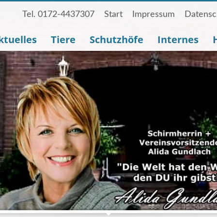
Tel. 0172-4437307
Start
Impressum
Datensc
ktuelles
Tiere
Schutzhöfe
Internes