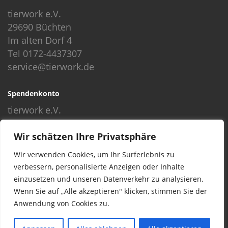
tierwork e.V.
29690 Büchten
Im alten Dorf 4
Tel 0172-4437307
service@tierwork.de
Spendenkonto
tierwork e.V.
Volksbank
Wir schätzen Ihre Privatsphäre
BLZ: 24060300
Konto: 4902218000
Wir verwenden Cookies, um Ihr Surferlebnis zu
IBAN: DE68240603004902218000
verbessern, personalisierte Anzeigen oder Inhalte
BIC: GENODEF1NBU
einzusetzen und unseren Datenverkehr zu analysieren.
Wenn Sie auf „Alle akzeptieren" klicken, stimmen Sie der
Anwendung von Cookies zu.
© 2016 Copyright by tierwork. All rights reserved.