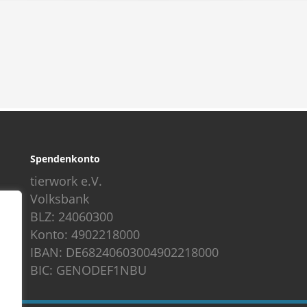
Spendenkonto
tierwork e.V.
Volksbank
BLZ: 24060300
Konto: 4902218000
IBAN: DE68240603004902218000
BIC: GENODEF1NBU